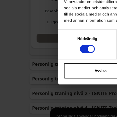
Vi använder enhetsidentifierar
erbjudanden.
sociala medier och analysera 
Boka vissa eventklasser kostnadsfritt.
till de sociala medier och a
med annan information som du 
Du godkänner även att vi får skicka
nyhetsbrev till dig.
Samtyckesval
Välj
Nödvändig
Personlig träning nivå 4 - IGNITE Spe
Avvisa
Personlig träning nivå 3 - IGNITE Ma
Personlig träning nivå 2 - IGNITE Pro
Personlig träning nivå 1 - IGNITE Tra
Denna sida använder nödvändiga coo